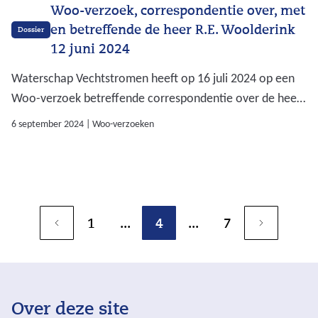
Woo-verzoek, correspondentie over, met
en betreffende de heer R.E. Woolderink
Dossier
12 juni 2024
Waterschap Vechtstromen heeft op 16 juli 2024 op een
Woo-verzoek betreffende correspondentie over de heer
Woolderink, ingediend op 12 juni 2024, besloten deze
6 september 2024
|
Woo-verzoeken
buiten behandeling te stellen. Op deze pagina kunt u het
besluit downloaden inclusief het ingediende Woo-
verzoek.
1
...
4
...
7
Over deze site