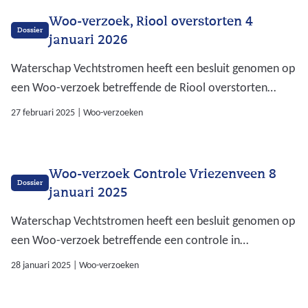
Woo-verzoek, Riool overstorten 4
Dossier
januari 2026
Waterschap Vechtstromen heeft een besluit genomen op
een Woo-verzoek betreffende de Riool overstorten
binnen het gebied van Vechtstromen van 4 januari 2025.
27 februari 2025
|
Woo-verzoeken
Op deze pagina kunt u het besluit downloaden incl. de
bijlagen en openbaar gemaakte documenten.
Woo-verzoek Controle Vriezenveen 8
Dossier
januari 2025
Waterschap Vechtstromen heeft een besluit genomen op
een Woo-verzoek betreffende een controle in
Vriezenveen van 8 januari 2025. Op deze pagina kunt u
28 januari 2025
|
Woo-verzoeken
het besluit downloaden.