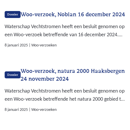
de bijlagen en openbaar gemaakte documenten.
Woo-verzoek, Nobian 16 december 2024
Dossier
Waterschap Vechtstromen heeft een besluit genomen op
een Woo-verzoek betreffende van 16 december 2024.
Op deze pagina kunt u het besluit downloaden incl. de
8 januari 2025
|
Woo-verzoeken
bijlagen en openbaar gemaakte documenten.
Woo-verzoek, natura 2000 Haaksbergen
Dossier
24 november 2024
Waterschap Vechtstromen heeft een besluit genomen op
een Woo-verzoek betreffende het natura 2000 gebied te
Haaksbergen van 24 november 2024. Op deze pagina
8 januari 2025
|
Woo-verzoeken
kunt u het besluit downloaden incl. de bijlagen en
openbaar gemaakte documenten.