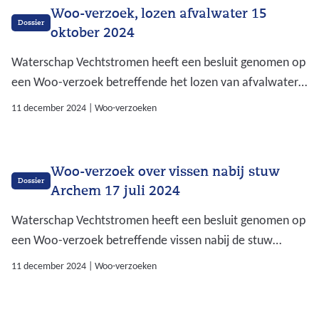
Woo-verzoek, lozen afvalwater 15
Dossier
oktober 2024
Waterschap Vechtstromen heeft een besluit genomen op
een Woo-verzoek betreffende het lozen van afvalwater
van 15 oktober 2024. Op deze pagina kunt u het besluit
11 december 2024
|
Woo-verzoeken
downloaden incl. de bijlagen en openbaar gemaakte
documenten.
Woo-verzoek over vissen nabij stuw
Dossier
Archem 17 juli 2024
Waterschap Vechtstromen heeft een besluit genomen op
een Woo-verzoek betreffende vissen nabij de stuw
Archem van 17 juli 2024. Op deze pagina kunt u het
11 december 2024
|
Woo-verzoeken
besluit downloaden incl. de bijlagen en openbaar
gemaakte documenten.