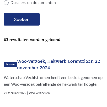
Dossiers en documenten
Zoeken
63
resultaten worden getoond
Woo-verzoek, Hekwerk Lorentzlaan 22
Dossier
november 2024
Waterschap Vechtstromen heeft een besluit genomen op
een Woo-verzoek betreffende de hekwerk ter hoogte
van de Lorentzlaan van 22 november 2024. Op deze
27 februari 2025
|
Woo-verzoeken
pagina kunt u het besluit downloaden incl. de bijlagen en
openbaar gemaakte documenten.