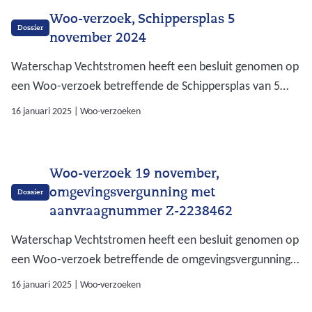
Woo-verzoek, Schippersplas 5
Dossier
november 2024
Waterschap Vechtstromen heeft een besluit genomen op
een Woo-verzoek betreffende de Schippersplas van 5
november 2024. Op deze pagina kunt u het besluit
16 januari 2025
|
Woo-verzoeken
downloaden incl. de bijlagen en openbaar gemaakte
documenten.
Woo-verzoek 19 november,
omgevingsvergunning met
Dossier
aanvraagnummer Z-2238462
Waterschap Vechtstromen heeft een besluit genomen op
een Woo-verzoek betreffende de omgevingsvergunning
met aanvraagnummer Z-2238462 van 19 november
16 januari 2025
|
Woo-verzoeken
2024. Op deze pagina kunt u het besluit downloaden incl.