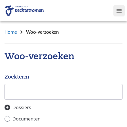
Op
Home
Woo-verzoeken
Woo-verzoeken
Zoekterm
Zoeken in
Dossiers
Documenten