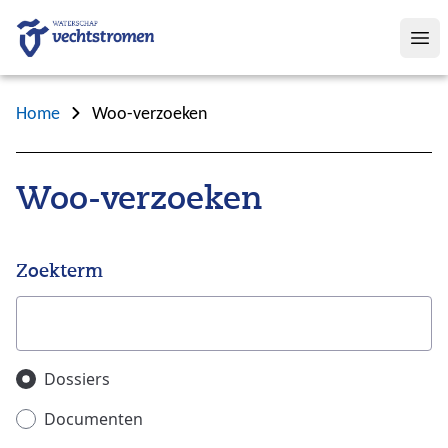
Op
Home
Woo-verzoeken
Woo-verzoeken
Zoekterm
Zoeken in
Dossiers
Documenten